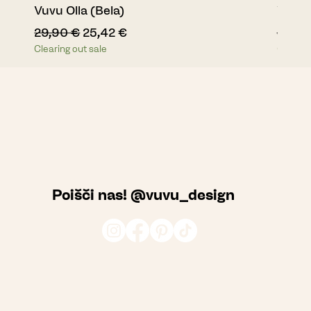
Vuvu Olla (Bela)
Vuvu O
Redna cena
Cena na razprodaji
Redna
29,90 €
25,42 €
34,90
Clearing out sale
Clearin
Poišči nas! @vuvu_design