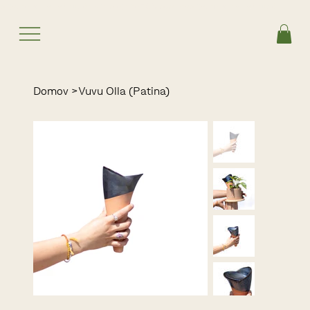
prijavite se na naš novičnik in prejmite 10% popusta
Domov
>
Vuvu Olla (Patina)