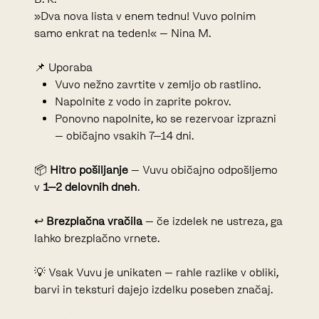
»Dva nova lista v enem tednu! Vuvo polnim
samo enkrat na teden!« – Nina M.
📌 Uporaba
Vuvo nežno zavrtite v zemljo ob rastlino.
Napolnite z vodo in zaprite pokrov.
Ponovno napolnite, ko se rezervoar izprazni
– običajno vsakih 7–14 dni.
📦
Hitro pošiljanje
– Vuvu običajno odpošljemo
v
1–2 delovnih dneh
.
↩
Brezplačna vračila
– če izdelek ne ustreza, ga
lahko brezplačno vrnete.
💡 Vsak Vuvu je unikaten – rahle razlike v obliki,
barvi in teksturi dajejo izdelku poseben značaj.