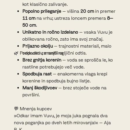
kot klasično zalivanje.
Popolno prileganje
– višina
20 cm
in premer
11 cm
na vrhu; ustreza loncem premera
8–
50 cm
.
Unikatno in ročno izdelano
– vsaka Vuvu je
oblikovana ročno, zato ima svoj značaj.
Prijazno okolju
– trajnostni materiali, malo
🌿 Prednosti za rastline
odpadkov, manjši ogljični odtis.
Brez gnitja korenin
– voda se sprošča le, ko
rastline potrebujejo več vode.
Spodbuja rast
– enakomerna vlaga krepi
korenine in spodbuja bujno listje.
Manj škodljivcev
– brez stoječe vode na
površini.
💬 Mnenja kupcev
»Odkar imam Vuvu, je moja juka pognala dva
nova poganjka po dveh letih mirovanja!« – Aja
B. K.