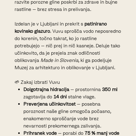
razvite porozne gline poskrbi za zdrave in bujne
rastline – brez stresa in prelivanja.
Izdelan je v Ljubljani in prekrit s
patinirano
kovinsko glazuro
. Vuvu sprošča vodo neposredno
do korenin, točno takrat, ko jo rastline
potrebujejo – nič prej in nič kasneje. Deluje tako
učinkovito, da je prejela znak odličnosti
oblikovanja
Made in Slovenia
, ki ga podeljuje
Muzej za arhitekturo in oblikovanje v Ljubljani.
🌱 Zakaj izbrati Vuvu
Dolgotrajna hidracija
– prostornina
350 ml
zagotavlja do
14 dni
stalne vlage.
Preverjena učinkovitost
– posebna
poroznost naše gline omogoča počasno,
enakomerno sproščanje vode brez
nevarnosti prekomernega zalivanja.
Prihranek vode
– porabi do
75 % manj vode