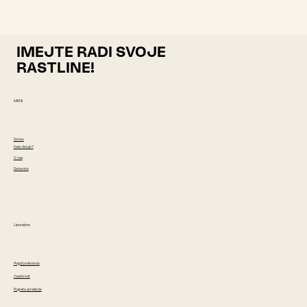
IMEJTE RADI SVOJE
RASTLINE!
MENI
Domov
Kako deluje?
O nas
Delavnice
Uporabno
Pogoji poslovanja
Zasebnost
Pogosta vprašanja