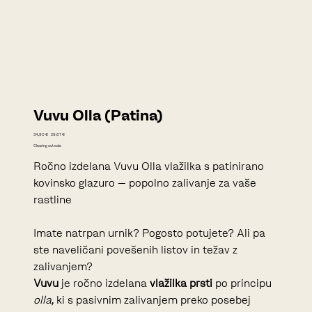
Vuvu Olla (Patina)
Prvotna
Cena
34,90 €
29,67 €
cena
na
Clearing out sale
razprodaji
Ročno izdelana Vuvu Olla vlažilka s patinirano
kovinsko glazuro – popolno zalivanje za vaše
rastline
Imate natrpan urnik? Pogosto potujete? Ali pa
ste naveličani povešenih listov in težav z
zalivanjem?
Vuvu
je ročno izdelana
vlažilka prsti
po principu
olla
, ki s pasivnim zalivanjem preko posebej